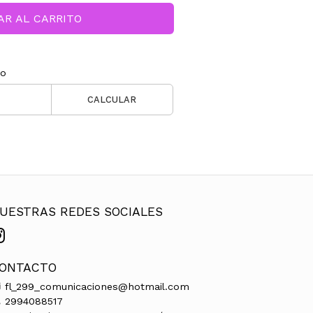
AR AL CARRITO
ío
CALCULAR
UESTRAS REDES SOCIALES
ONTACTO
fl_299_comunicaciones@hotmail.com
2994088517