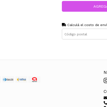
AGREG
Calculá el costo de env
N
C