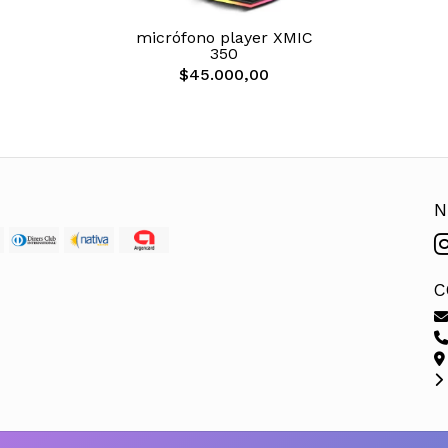
micrófono player XMIC
350
$45.000,00
N
C