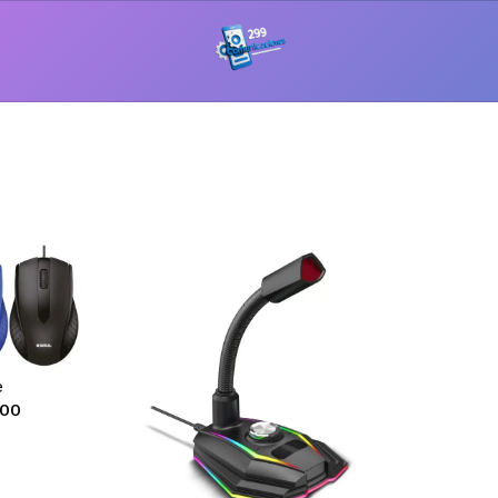
e
,00