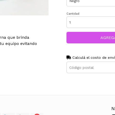
Cantidad
erna que brinda
AGREG
 tu equipo evitando
Calculá el costo de env
N