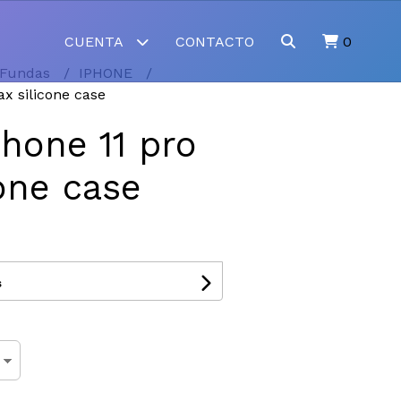
CUENTA
CONTACTO
0
Fundas
IPHONE
x silicone case
hone 11 pro
one case
s