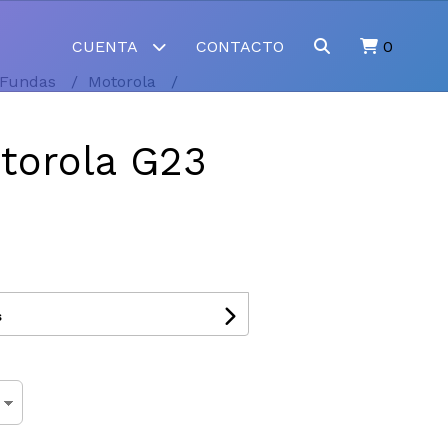
CUENTA
CONTACTO
0
Fundas
Motorola
torola G23
s