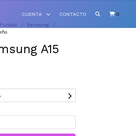
CUENTA
CONTACTO
0
Fundas
Samsung
eño
msung A15
s