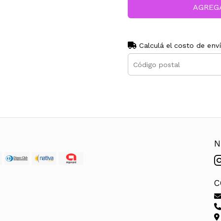
AGREG
Calculá el costo de env
N
C