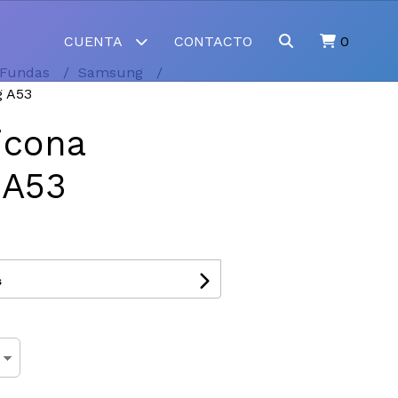
CUENTA
CONTACTO
0
Fundas
Samsung
g A53
icona
 A53
s