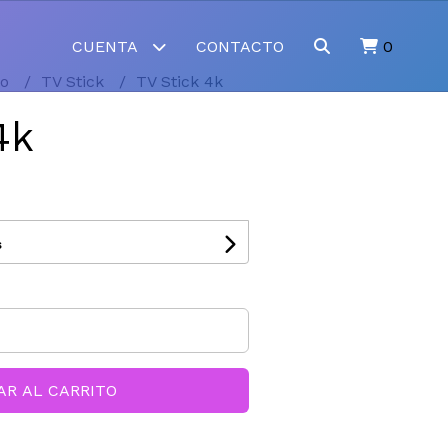
CUENTA
CONTACTO
0
to
TV Stick
TV Stick 4k
4k
s
AR AL CARRITO